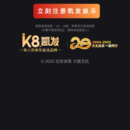
立 刻 注 册 凯 发 娱 乐
推荐使用谷歌、UC、火狐、夸客等主流浏览器
（尽量不要使用QQ、搜狗浏览器进入）
© 2025 信誉保障 大额无忧