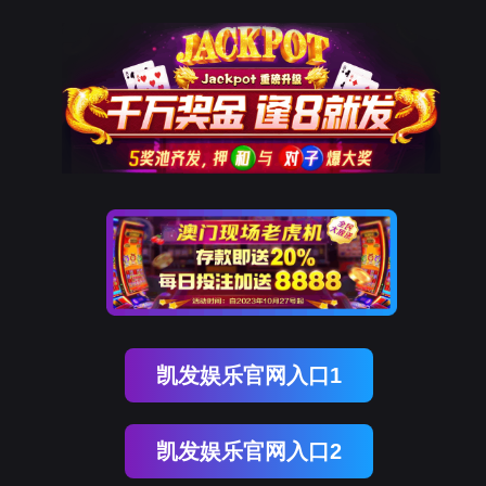
凯发娱乐官网入口1
凯发娱乐官网入口2