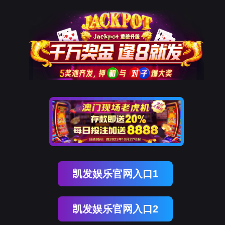
凯发娱乐官网入口1
凯发娱乐官网入口2