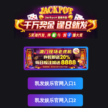
走进不朽情缘
公司简介
不朽情缘免费版试玩
新闻中心
公司新闻
媒体报道
产业布局
工