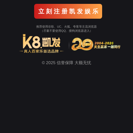
立 刻 注 册 凯 发 娱 乐
推荐使用谷歌、UC、火狐、夸客等主流浏览器
（尽量不要使用QQ、搜狗浏览器进入）
© 2025 信誉保障 大额无忧